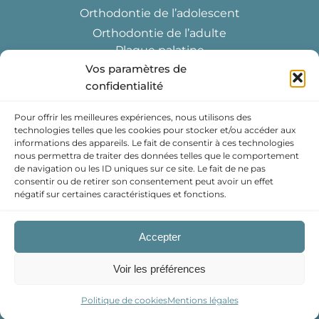
Orthodontie de l’adolescent
Orthodontie de l’adulte
Plaque palatine
Vos paramètres de
Quad Hélix
confidentialité
Disjoncteur
Éducateur fonctionnel
Pour offrir les meilleures expériences, nous utilisons des
Contention
technologies telles que les cookies pour stocker et/ou accéder aux
informations des appareils. Le fait de consentir à ces technologies
Gouttières transparentes
nous permettra de traiter des données telles que le comportement
Multi-bagues céramiques
de navigation ou les ID uniques sur ce site. Le fait de ne pas
consentir ou de retirer son consentement peut avoir un effet
Multi-bagues métalliques
négatif sur certaines caractéristiques et fonctions.
Cabinet HMT des Drs Hildwein et Muller-
Accepter
Tritschler
© 2026 Tous droits réservés
Voir les préférences
Conception et réalisation :
MEDIWEB
Mentions légales
Politique de cookies
Mentions légales