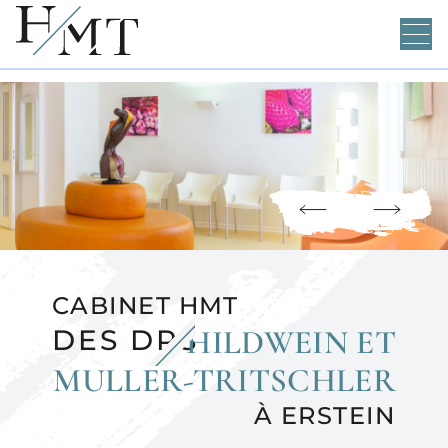
Equipe
Cabinet
Traitements
Conseils
CABINET HMT
DES DRS
HILDWEIN ET
Accès
MULLER-TRITSCHLER
Contact
À ERSTEIN