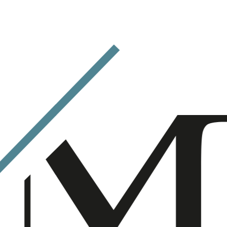
aide à prévenir des complications plus graves à l’âge
adulte.
FABRICATION ET
INSTALLATION DU QUAD
HÉLIX
Prise d’empreintes et fabrication
La fabrication et l’installation du quad hélix sont
effectuées par un praticien qualifié. Le processus
commence par la prise d’empreintes dentaires
précises, qui serviront de modèle pour la fabrication
de l’appareil sur mesure. Ces empreintes
permettent de créer un appareil parfaitement
adapté aux besoins spécifiques du patient,
garantissant ainsi un ajustement optimal et un
confort maximal.