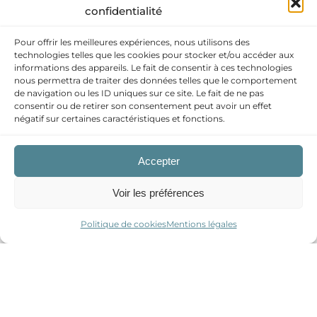
confidentialité
Pour offrir les meilleures expériences, nous utilisons des
technologies telles que les cookies pour stocker et/ou accéder aux
informations des appareils. Le fait de consentir à ces technologies
nous permettra de traiter des données telles que le comportement
de navigation ou les ID uniques sur ce site. Le fait de ne pas
consentir ou de retirer son consentement peut avoir un effet
négatif sur certaines caractéristiques et fonctions.
Accepter
Cabinet
Dr Thibaud Hildwein
Voir les préférences
Dr Camille Muller-Tritschler
Orthodontie de l’enfant
Politique de cookies
Mentions légales
Orthodontie de l’adolescent
Orthodontie de l’adulte
Plaque palatine
Quad Hélix