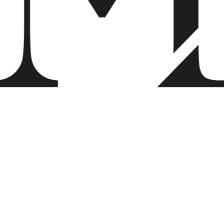
Installation sécurisée
Une fois fabriqué, le quad hélix est fixé aux dents à
l’aide de ciment dentaire, assurant ainsi un
ajustement sécurisé et confortable. Le docteur
vérifie que l’appareil est correctement positionné et
ajuste les ressorts pour exercer la pression
nécessaire sur les dents et la mâchoire. Des
contrôles réguliers sont nécessaires pour suivre
l’évolution du traitement et ajuster l’appareil si
nécessaire.
ENTRETIEN DU QUAD HÉLIX
Hygiène bucco-dentaire
Un entretien approprié est essentiel pour garantir